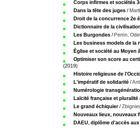
Corps infirmes et sociétés 3
Dans la tête des juges
/
Mar
Droit de la concurrence 2e é
Dictionnaire de la civilisati
Les Burgondes
/
Perrin, Ode
Les business models de la 
Église et société au Moyen 
Optimiser son score au certif
(2019)
Histoire religieuse de l'Occ
L'impératif de solidarité
/
An
Numérologie transgénératio
Laïcité française et pluralité
Le grand échiquier
/
Zbignie
Nouveaux lieux, nouveaux f
DAEU, diplôme d'accès aux 