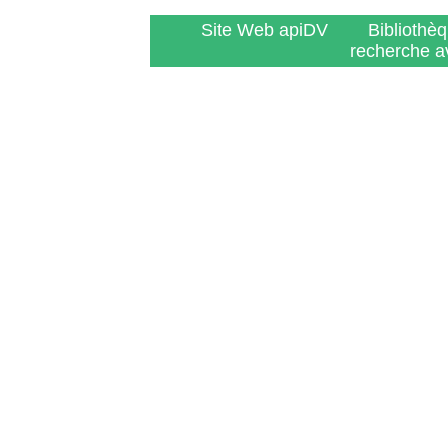
Site Web apiDV
Bibliothè
recherche a