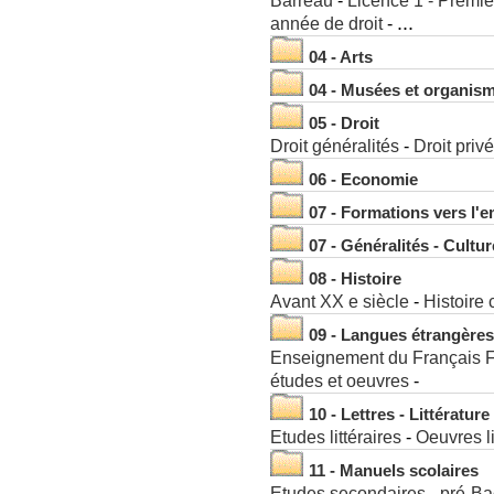
Barreau
Licence 1 - Premiè
...
année de droit
04 - Arts
04 - Musées et organism
05 - Droit
Droit généralités
Droit privé
06 - Economie
07 - Formations vers l'e
07 - Généralités - Cultur
08 - Histoire
Avant XX e siècle
Histoire
09 - Langues étrangères
Enseignement du Français F
études et oeuvres
10 - Lettres - Littérature
Etudes littéraires
Oeuvres li
11 - Manuels scolaires
Etudes secondaires - pré-Ba