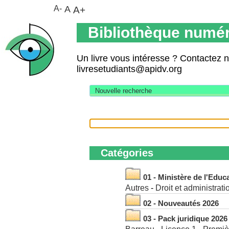
A-
A
A+
Bibliothèque numér
Un livre vous intéresse ? Contactez 
livresetudiants@apidv.org
Nouvelle recherche
Recherche
Catégories
01 - Ministère de l'Educ
Autres
Droit et administrati
02 - Nouveautés 2026
03 - Pack juridique 2026