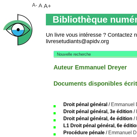
A-
A
A+
Bibliothèque numér
Un livre vous intéresse ? Contactez 
livresetudiants@apidv.org
Nouvelle recherche
Auteur Emmanuel Dreyer
Documents disponibles écrits
Droit pénal général
/
Emmanuel 
Droit pénal général, 3e édition
/
Droit pénal général, 4e édition
/
L1 Droit pénal général, 6e éditi
Procédure pénale
/
Emmanuel D