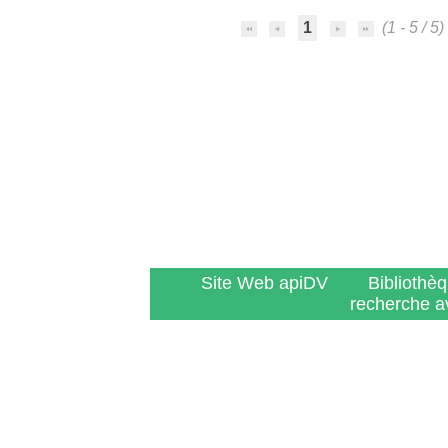
1
(1 - 5 / 5)
Site Web apiDV
Bibliothè
recherche a