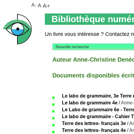
A-
A
A+
Bibliothèque numér
Un livre vous intéresse ? Contactez 
Nouvelle recherche
Auteur Anne-Christine Dené
Documents disponibles écrits
Le labo de grammaire, 3e Terre d
Le labo de grammaire 4e
/
Anne-
Le Labo de grammaire 6e - Terre
Le labo de grammaire - Cahier T
Terre des lettres- français 3e
/
An
Terre des lettres- français 4e
/
An