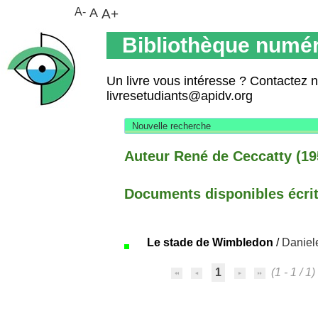
A-
A
A+
Bibliothèque numér
Un livre vous intéresse ? Contactez 
livresetudiants@apidv.org
Nouvelle recherche
Auteur René de Ceccatty (195
Documents disponibles écrits
Le stade de Wimbledon
/
Daniel
1
(1 - 1 / 1)