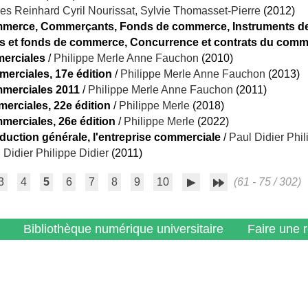
es Reinhard Cyril Nourissat, Sylvie Thomasset-Pierre
(2012)
ommerce, Commerçants, Fonds de commerce, Instruments de 
s et fonds de commerce, Concurrence et contrats du com
merciales
/
Philippe Merle Anne Fauchon
(2010)
erciales, 17e édition
/
Philippe Merle Anne Fauchon
(2013)
mmerciales 2011
/
Philippe Merle Anne Fauchon
(2011)
erciales, 22e édition
/
Philippe Merle
(2018)
merciales, 26e édition
/
Philippe Merle
(2022)
oduction générale, l'entreprise commerciale
/
Paul Didier Phil
 Didier Philippe Didier
(2011)
3
4
5
6
7
8
9
10
(61 - 75 / 302)
Bibliothèque numérique universitaire
Faire une 