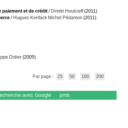
paiement et de crédit
/
Dimitri Houtcieff
(2011)
merce
/
Hugues Kenfack Michel Pédamon
(2011)
ippe Didier
(2005)
Par page :
25
50
100
200
recherche avec Google
pmb