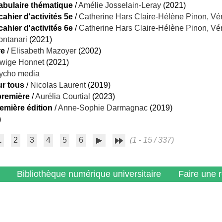
ocabulaire thématique
/
Amélie Josselain-Leray
(2021)
ahier d'activités 5e
/
Catherine Hars Claire-Hélène Pinon, Vé
ahier d'activités 6e
/
Catherine Hars Claire-Hélène Pinon, Vé
ontanari
(2021)
re
/
Elisabeth Mazoyer
(2002)
wige Honnet
(2021)
ycho media
ur tous
/
Nicolas Laurent
(2019)
première
/
Aurélia Courtial
(2023)
emière édition
/
Anne-Sophie Darmagnac
(2019)
)
1
2
3
4
5
6
(1 - 15 / 337)
Bibliothèque numérique universitaire
Faire une 