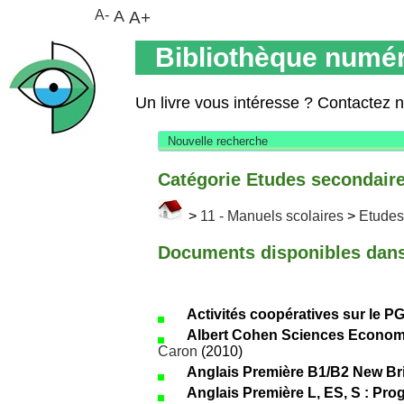
A-
A
A+
Bibliothèque numér
Un livre vous intéresse ? Contactez 
Nouvelle recherche
Catégorie Etudes secondaire
>
11 - Manuels scolaires
>
Etudes
Documents disponibles dans 
Activités coopératives sur le P
Albert Cohen Sciences Econom
Caron
(2010)
Anglais Première B1/B2 New Br
Anglais Première L, ES, S : Pr