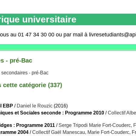
ique universitaire
nous au 01 47 34 30 00 ou par mail à livresetudiants@ap
s - pré-Bac
 secondaires - pré-Bac
cette catégorie (
337
)
GI EBP
/
Daniel le Rouzic
(2016)
iques et Sociales seconde : Programme 2010
/
Collectif Alb
idges : Programme 2011
/
Serge Tripodi Marie Fort-Couderc, 
ogramme 2004
/
Collectif Gaël Manescau, Marie Fort-Couderc, F