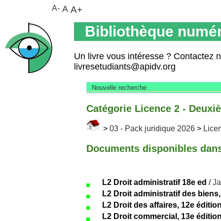
A-
A
A+
Bibliothèque numér
Un livre vous intéresse ? Contactez 
livresetudiants@apidv.org
Nouvelle recherche
Catégorie Licence 2 - Deuxi
>
03 - Pack juridique 2026
>
Lice
Documents disponibles dans 
L2 Droit administratif 18e ed
/
Ja
L2 Droit administratif des biens,
L2 Droit des affaires, 12e éditio
L2 Droit commercial, 13e éditio