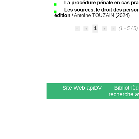
La procédure pénale en cas prat
Les sources, le droit des person
édition
/
Antoine TOUZAIN
(2024)
1
(1 - 5 / 5)
Site Web apiDV
Bibliothè
recherche a