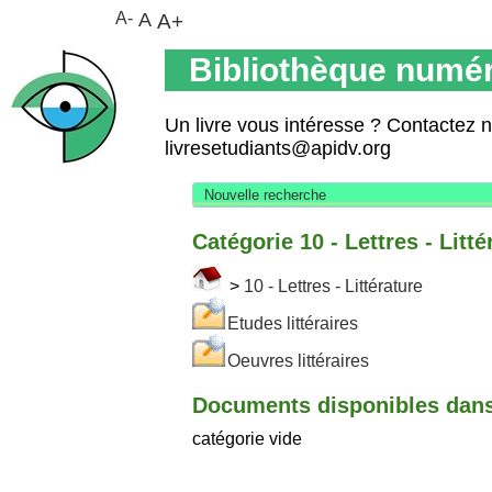
A-
A
A+
Bibliothèque numér
Un livre vous intéresse ? Contactez 
livresetudiants@apidv.org
Nouvelle recherche
Catégorie 10 - Lettres - Litté
>
10 - Lettres - Littérature
Etudes littéraires
Oeuvres littéraires
Documents disponibles dans 
catégorie vide