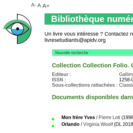
A-
A
A+
Bibliothèque numér
Un livre vous intéresse ? Contactez 
livresetudiants@apidv.org
Nouvelle recherche
Collection Collection Folio.
Editeur :
Gallim
ISSN :
1258-
Sous-collections rattachées :
Class
Documents disponibles dans 
Mon frère Yves
/
Pierre Loti
(1998
Orlando
/
Virginia Woolf
(DL 2018