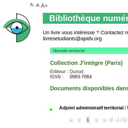
A-
A
A+
Bibliothèque numér
Un livre vous intéresse ? Contactez 
livresetudiants@apidv.org
Nouvelle recherche
Collection J'intègre (Paris)
Editeur :
Dunod
ISSN :
0993-7064
Documents disponibles dans 
Adjoint administratif territorial
/
1
(1 - 1 / 1)