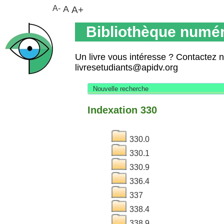
A-
A
A+
Bibliothèque numér
Un livre vous intéresse ? Contactez 
livresetudiants@apidv.org
Nouvelle recherche
Indexation 330
330.0
330.1
330.9
336.4
337
338.4
338.9