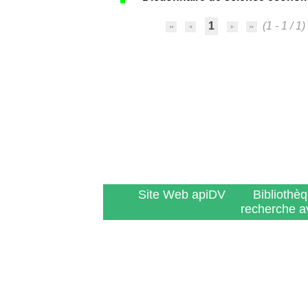
1
(1 - 1 / 1)
Site Web apiDV
Bibliothè
recherche a