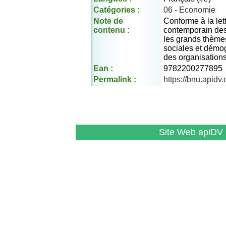
Catégories :
06 - Economie
Note de
Conforme à la let
contenu :
contemporain des
les grands thèmes
sociales et démog
des organisation
Ean :
9782200277895
Permalink :
https://bnu.apid
Site Web apiDV