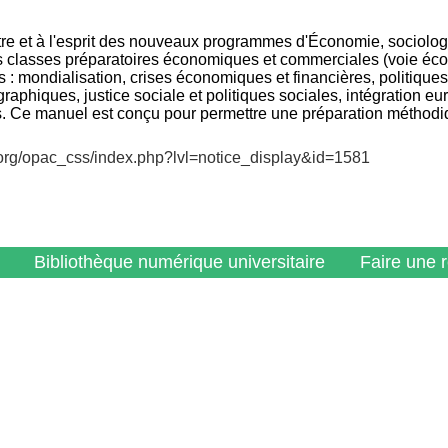
tre et à l'esprit des nouveaux programmes d'Économie, sociolog
 classes préparatoires économiques et commerciales (voie éc
 : mondialisation, crises économiques et financières, politiqu
raphiques, justice sociale et politiques sociales, intégration eu
s. Ce manuel est conçu pour permettre une préparation méthodi
v.org/opac_css/index.php?lvl=notice_display&id=1581
Bibliothèque numérique universitaire
Faire une 