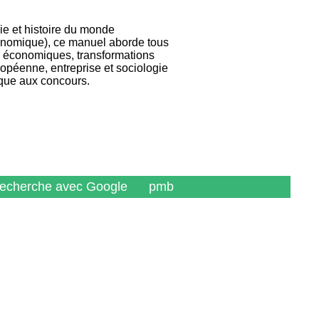
ie et histoire du monde
onomique), ce manuel aborde tous
es économiques, transformations
ropéenne, entreprise et sociologie
que aux concours.
recherche avec Google
pmb