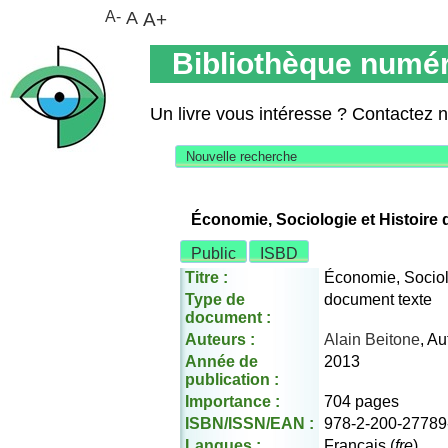
A-
A
A+
Bibliothèque numér
Un livre vous intéresse ? Contactez 
Nouvelle recherche
Économie, Sociologie et Histoir
Public
ISBD
Titre :
Économie, Sociol
Type de
document texte
document :
Auteurs :
Alain Beitone
, Au
Année de
2013
publication :
Importance :
704 pages
ISBN/ISSN/EAN :
978-2-200-27789
Langues :
Français (
fre
)