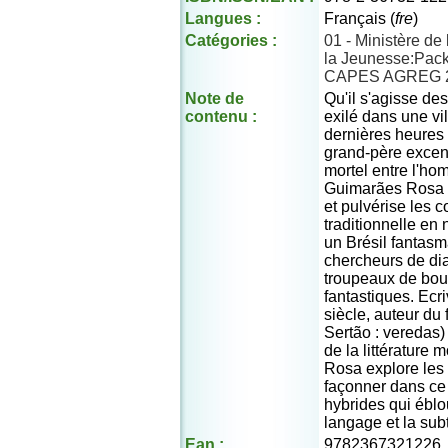
Langues :
Français (
fre
)
Catégories :
01 - Ministère de
la Jeunesse:Pack L
CAPES AGREG 
Note de
Qu'il s'agisse de
contenu :
exilé dans une vi
dernières heures
grand-père excent
mortel entre l'ho
Guimarães Rosa s
et pulvérise les c
traditionnelle en
un Brésil fantas
chercheurs de d
troupeaux de bouf
fantastiques. Ec
siècle, auteur du
Sertão : veredas) 
de la littérature
Rosa explore les
façonner dans ce 
hybrides qui éblo
langage et la subti
Ean :
9782367321226