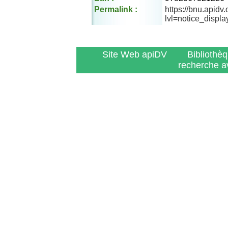
Permalink :
https://bnu.apidv
lvl=notice_displ
Site Web apiDV
Bibliothè
recherche a