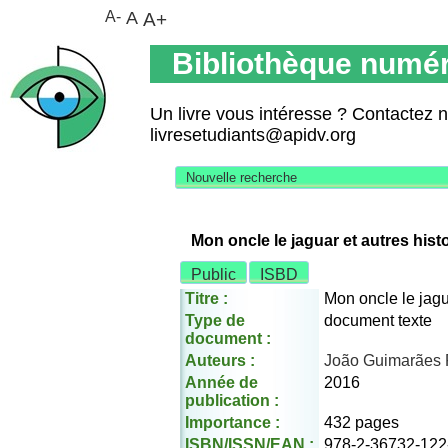
A-
A
A+
Bibliothèque numér
Un livre vous intéresse ? Contactez 
livresetudiants@apidv.org
Nouvelle recherche
Mon oncle le jaguar et autres hist
Public
ISBD
Titre :
Mon oncle le jagu
Type de
document texte
document :
Auteurs :
João Guimarães
Année de
2016
publication :
Importance :
432 pages
ISBN/ISSN/EAN :
978-2-36732-122