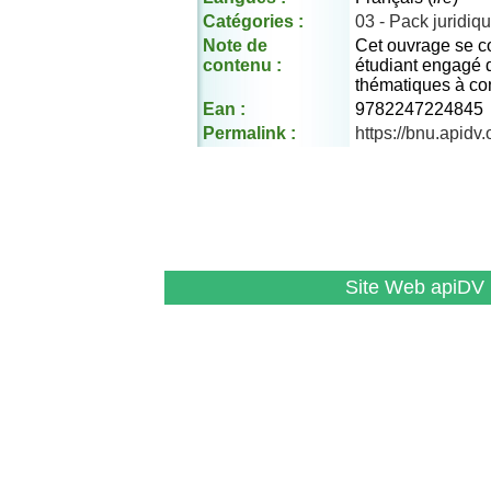
Catégories :
03 - Pack juridiq
Note de
Cet ouvrage se co
contenu :
étudiant engagé d
thématiques à con
Ean :
9782247224845
Permalink :
https://bnu.apid
Site Web apiDV