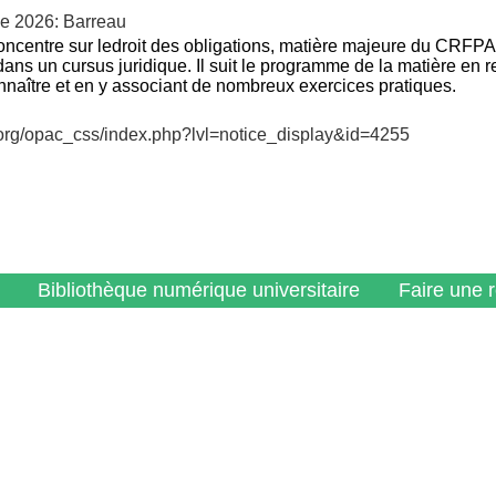
ue 2026: Barreau
ncentre sur le
droit des obligations
, matière majeure du CRFPA, 
ans un cursus juridique. Il suit le programme de la matière en 
naître et en y associant de nombreux exercices pratiques.
v.org/opac_css/index.php?lvl=notice_display&id=4255
Bibliothèque numérique universitaire
Faire une 