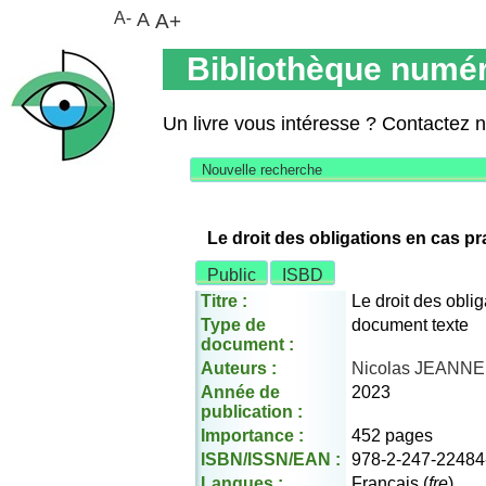
A-
A
A+
Bibliothèque numér
Un livre vous intéresse ? Contactez 
Nouvelle recherche
Le droit des obligations en cas pr
Public
ISBD
Titre :
Le droit des obli
Type de
document texte
document :
Auteurs :
Nicolas JEANNE
Année de
2023
publication :
Importance :
452 pages
ISBN/ISSN/EAN :
978-2-247-22484
Langues :
Français (
fre
)