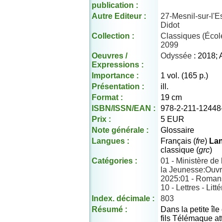
publication :
Autre Editeur :
27-Mesnil-sur-l'Es
Didot
Collection :
Classiques (École
2099
Oeuvres /
Odyssée
: 2018; 
Expressions :
Importance :
1 vol. (165 p.)
Présentation :
ill.
Format :
19 cm
ISBN/ISSN/EAN :
978-2-211-12448
Prix :
5 EUR
Note générale :
Glossaire
Langues :
Français (
fre
)
Lan
classique (
grc
)
Catégories :
01 - Ministère de
la Jeunesse:Ouv
2025:01 - Romans
10 - Lettres - Litt
Index. décimale :
803
Résumé :
Dans la petite îl
fils Télémaque at