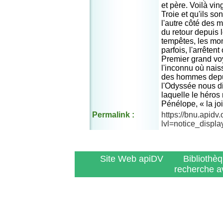
et père. Voilà ving
Troie et qu'ils so
l'autre côté des 
du retour depuis 
tempêtes, les mon
parfois, l'arrêten
Premier grand vo
l'inconnu où nais
des hommes depui
l'Odyssée nous di
laquelle le héros
Pénélope, « la joi
Permalink :
https://bnu.apidv
lvl=notice_displ
Site Web apiDV
Bibliothè
recherche a