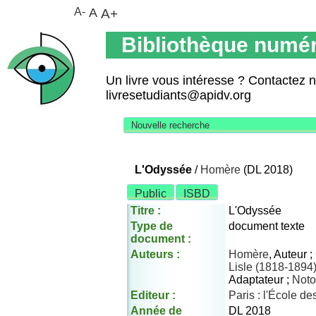
A-
A
A+
Bibliothèque numér
Un livre vous intéresse ? Contactez 
livresetudiants@apidv.org
Nouvelle recherche
L'Odyssée
/
Homère
(DL 2018)
Public
ISBD
Titre :
L'Odyssée
Type de
document texte
document :
Auteurs :
Homère
, Auteur ;
Lisle (1818-1894
Adaptateur ;
Noto
Editeur :
Paris : l'École des
Année de
DL 2018