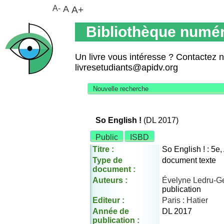
A-
A
A+
Bibliothèque numér
Un livre vous intéresse ? Contactez 
livresetudiants@apidv.org
Nouvelle recherche
So English !
(DL 2017)
Public
ISBD
Titre :
So English ! : 5e,
Type de
document texte
document :
Auteurs :
Évelyne Ledru-G
publication
Editeur :
Paris : Hatier
Année de
DL 2017
publication :