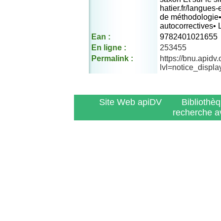
hatier.fr/langues-
de méthodologie•
autocorrectives•
Ean :
9782401021655
En ligne :
253455
Permalink :
https://bnu.apidv
lvl=notice_displ
Site Web apiDV
Bibliothè
recherche a