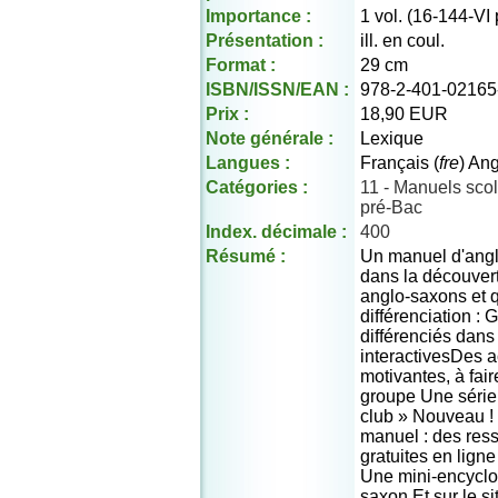
Importance :
1 vol. (16-144-VI 
Présentation :
ill. en coul.
Format :
29 cm
ISBN/ISSN/EAN :
978-2-401-02165
Prix :
18,90 EUR
Note générale :
Lexique
Langues :
Français (
fre
) Ang
Catégories :
11 - Manuels scol
pré-Bac
Index. décimale :
400
Résumé :
Un manuel d'angl
dans la découvert
anglo-saxons et q
différenciation :
différenciés dans
interactivesDes ac
motivantes, à fai
groupe Une série
club » Nouveau ! l
manuel : des res
gratuites en lig
Une mini-encycl
saxon Et sur le s