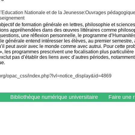
e l'Education Nationale et de la Jeunesse:Ouvrages pédagogiqu
nseignement
bjectif de formation générale en lettres, philosophie et scienc
ons appréhendées dans des œuvres littéraires comme philosophiq
uestions, une réflexion personnelle, le programme d’Humanités, 
le générale entend intéresser les élèves, au premier semestre, 
u’il peut avoir avec le monde comme avec autrui. Pour cette pro
», les programmes prescrivent une focalisation plus particulière
’exclut pas d’établir des liens avec d’autres périodes, notamment
ue.
v.org/opac_css/index.php?lvl=notice_display&id=4869
Bibliothèque numérique universitaire
Faire une 