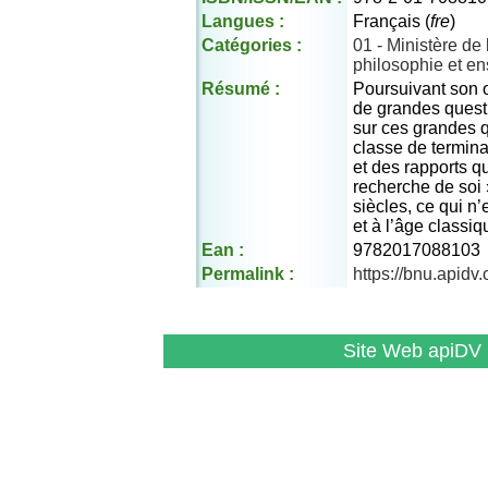
Langues :
Français (
fre
)
Catégories :
01 - Ministère d
philosophie et e
Résumé :
Poursuivant son o
de grandes questi
sur ces grandes q
classe de termina
et des rapports q
recherche de soi 
siècles, ce qui n
et à l’âge classiq
Ean :
9782017088103
Permalink :
https://bnu.apid
Site Web apiDV