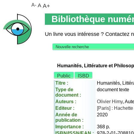
A-
A
A+
Bibliothèque numér
Un livre vous intéresse ? Contactez 
Nouvelle recherche
Humanités, Littérature et Philosop
Public
ISBD
Titre :
Humanités, Littér
Type de
document texte
document :
Auteurs :
Olivier Himy
, Aut
Editeur :
[Paris] : Hachette
Année de
2020
publication :
Importance :
368 p.
ISBN/ISSN/EAN :
978-2-01-708810