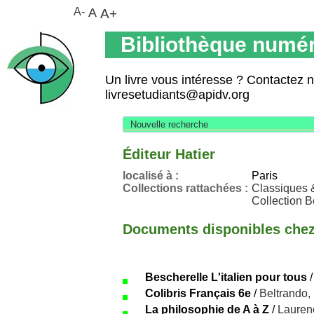
A-
A
A+
Bibliothèque numér
Un livre vous intéresse ? Contactez 
livresetudiants@apidv.org
Nouvelle recherche
Éditeur Hatier
localisé à :
Paris
Collections rattachées :
Classiques 
Collection B
Documents disponibles chez 
Bescherelle L'italien pour tous
Colibris Français 6e
/
Beltrando,
La philosophie de A à Z
/
Lauren