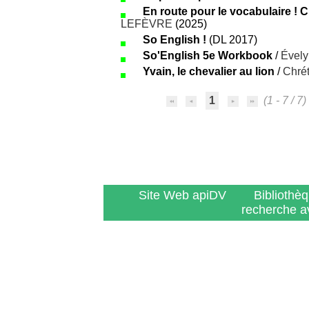
En route pour le vocabulaire ! C
LEFÈVRE
(2025)
So English !
(DL 2017)
So'English 5e Workbook
/
Évely
Yvain, le chevalier au lion
/
Chrét
1
(1 - 7 / 7)
Site Web apiDV
Bibliothè
recherche a